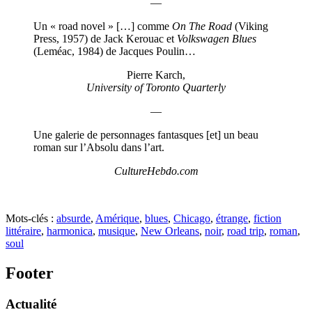
—
Un « road novel » […] comme
On The Road
(Viking
Press, 1957) de Jack Kerouac et
Volkswagen Blues
(Leméac, 1984) de Jacques Poulin…
Pierre Karch,
University of Toronto Quarterly
—
Une galerie de personnages fantasques [et] un beau
roman sur l’Absolu dans l’art.
CultureHebdo.com
Mots-clés :
absurde
,
Amérique
,
blues
,
Chicago
,
étrange
,
fiction
littéraire
,
harmonica
,
musique
,
New Orleans
,
noir
,
road trip
,
roman
,
soul
Footer
Actualité