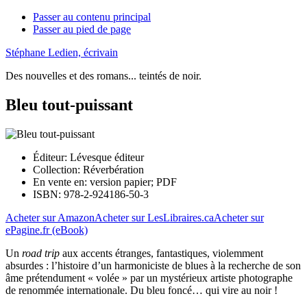
Passer au contenu principal
Passer au pied de page
Stéphane Ledien, écrivain
Des nouvelles et des romans... teintés de noir.
Bleu tout-puissant
Éditeur:
Lévesque éditeur
Collection:
Réverbération
En vente en:
version papier; PDF
ISBN:
978-2-924186-50-3
Acheter sur Amazon
Acheter sur LesLibraires.ca
Acheter sur
ePagine.fr (eBook)
Un
road trip
aux accents étranges, fantastiques, violemment
absurdes : l’histoire d’un harmoniciste de blues à la recherche de son
âme prétendument « volée » par un mystérieux artiste photographe
de renommée internationale. Du bleu foncé… qui vire au noir !