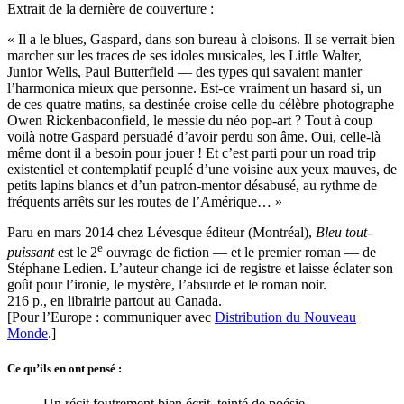
Extrait de la dernière de couverture :
« Il a le blues, Gaspard, dans son bureau à cloisons. Il se verrait bien
marcher sur les traces de ses idoles musicales, les Little Walter,
Junior Wells, Paul Butterfield — des types qui savaient manier
l’harmonica mieux que personne. Est-ce vraiment un hasard si, un
de ces quatre matins, sa destinée croise celle du célèbre photographe
Owen Rickenbaconfield, le messie du néo pop-art ? Tout à coup
voilà notre Gaspard persuadé d’avoir perdu son âme. Oui, celle-là
même dont il a besoin pour jouer ! Et c’est parti pour un road trip
existentiel et contemplatif peuplé d’une voisine aux yeux mauves, de
petits lapins blancs et d’un patron-mentor désabusé, au rythme de
fréquents arrêts sur les routes de l’Amérique… »
Paru en mars 2014 chez Lévesque éditeur (Montréal),
Bleu
tout-
e
puissant
est le 2
ouvrage de fiction — et le premier roman — de
Stéphane Ledien. L’auteur change ici de registre et laisse éclater son
goût pour l’ironie, le mystère, l’absurde et le roman noir.
216 p., en librairie partout au Canada.
[Pour l’Europe : communiquer avec
Distribution du Nouveau
Monde
.]
Ce qu’ils en ont pensé :
Un récit foutrement bien écrit, teinté de poésie,